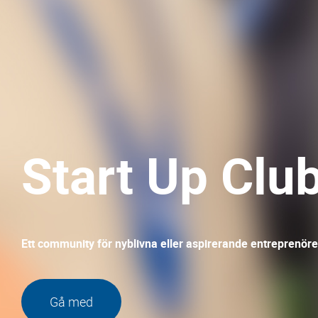
Start Up Clu
Ett community för nyblivna eller aspirerande entreprenöre
Gå med